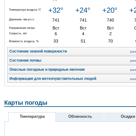
+32°
+24°
+20°
+
Температура воздуха,°C
741
741
740
Давление, мм рт.ст.
Вст
Вст
Вст
Направление ветра
6
4
2
Скорость, м/с
33
51
70
Влажность воздуха, %
Состояние земной поверхности
раз
Состояние почвы
раз
Опасные погодные и природные явления
раз
Информация для метеочувствительных людей
раз
Карты погоды
Температура
Облачность
Осадки