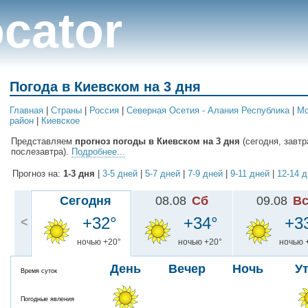
cator
Погода в Киевском на 3 дня
Главная
|
Cтраны
|
Россия
|
Северная Осетия - Алания Республика
|
Мо
район
|
Киевское
Представляем
прогноз погоды в Киевском на 3 дня
(сегодня, завтр
послезавтра).
Подробнее...
Прогноз на:
1-3 дня
|
3-5 дней
|
5-7 дней
|
7-9 дней
|
9-11 дней
|
12-14 
Сегодня
08.08
Сб
09.08
В
+32°
+34°
+3
<
ночью +20°
ночью +20°
ночью 
День
Вечер
Ночь
У
Время суток
Погодные явления