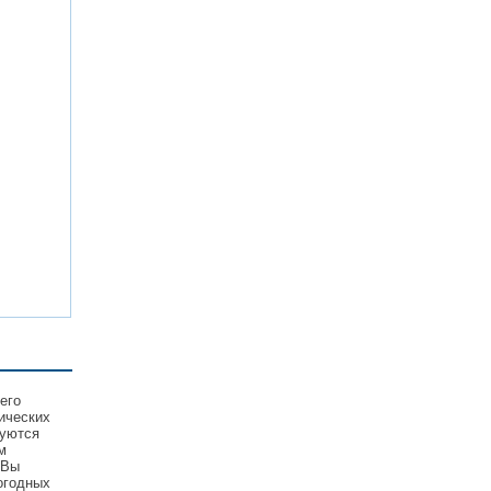
его
ических
зуются
м
 Вы
огодных