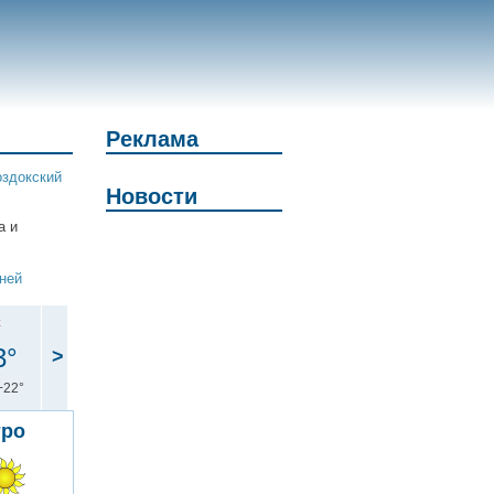
Реклама
здокский
Новости
а и
дней
с
3°
>
+22°
тро