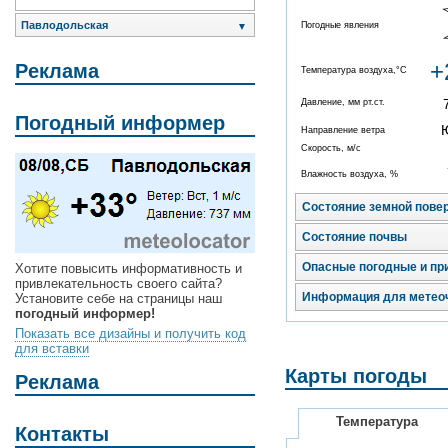
Павлодольская
Погодные явления
▼
+
Реклама
Температура воздуха,°C
Давление, мм рт.ст.
Погодный информер
Направление ветра
Скорость, м/с
Влажность воздуха, %
Состояние земной пове
Состояние почвы
Опасные погодные и пр
Хотите повысить информативность и
привлекательность своего сайта?
Информация для метео
Установите себе на страницы наш
погодный информер!
Показать все дизайны и получить код
для вставки
Карты погоды
Реклама
Температура
Контакты