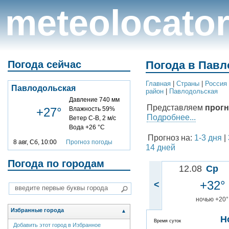
meteolocato
Погода сейчас
Погода в Павл
Главная
|
Cтраны
|
Россия
Павлодольская
район
|
Павлодольская
Давление 740 мм
Представляем
прогн
+27°
Влажность 59%
Подробнее...
Ветер С-В, 2 м/с
Вода +26 °C
Прогноз на:
1-3 дня
|
8 авг, Сб, 10:00
Прогноз погоды
14 дней
Погода по городам
12.08
Ср
+32°
<
ночью +20°
Избранные города
▲
Н
Время суток
Добавить этот город в Избранное