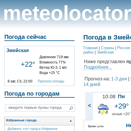
meteolocato
Погода сейчас
Погода в Змей
Главная
|
Cтраны
|
Россия
Змейская
район
|
Змейская
Давление 719 мм
Ниже представлен
п
+22°
Влажность 77%
Подробнее...
Ветер Ю-З, 1 м/с
Вода +25 °C
Прогноз на:
1-3 дня
|
8 авг, Сб, 22:00
Прогноз погоды
14 дней
Погода по городам
10.08
Пн
+29°
<
ночью +20°
Избранные города
▲
Н
Время суток
Добавить этот город в Избранное