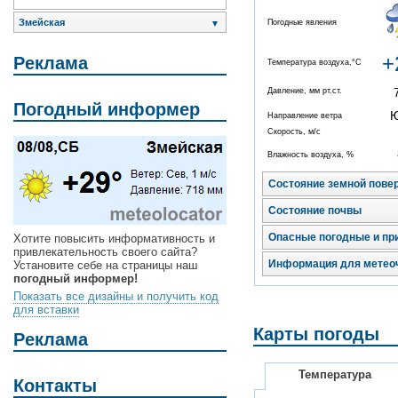
Змейская
Погодные явления
▼
+
Реклама
Температура воздуха,°C
Давление, мм рт.ст.
Погодный информер
Направление ветра
Скорость, м/с
Влажность воздуха, %
Состояние земной пове
Состояние почвы
Опасные погодные и пр
Хотите повысить информативность и
привлекательность своего сайта?
Информация для метео
Установите себе на страницы наш
погодный информер!
Показать все дизайны и получить код
для вставки
Карты погоды
Реклама
Температура
Контакты