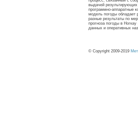
процесс, связанный с сбо
выдачей результирующих 
программно-аппаратные к
модель погоды обладает 
разные результаты по ме
прогноза погоды в Ногка
данных и оперативных на
© Copyright 2009-2019
Мет