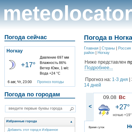
meteolocato
Погода сейчас
Погода в Ногка
Главная
|
Cтраны
|
Россия
Ногкау
район
|
Ногкау
Давление 697 мм
Ниже представлен
п
+17°
Влажность 86%
Подробнее...
Ветер Южн, 1 м/с
Вода +24 °C
Прогноз на:
1-3 дня
|
6 авг, Чт, 23:00
Прогноз погоды
14 дней
Погода по городам
09.08
Вс
+27°
<
ночью +19°
Избранные города
▲
Н
Время суток
Добавить этот город в Избранное