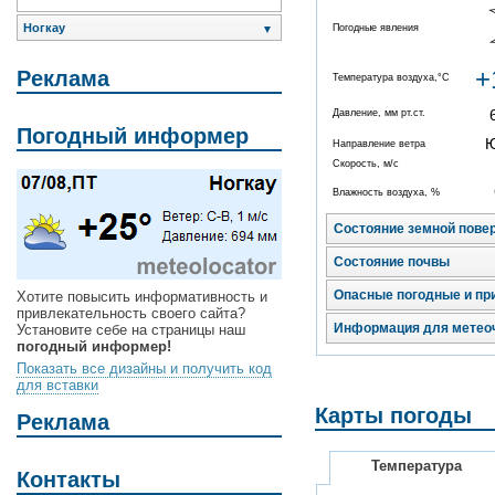
Ногкау
Погодные явления
▼
+
Реклама
Температура воздуха,°C
Давление, мм рт.ст.
Погодный информер
Направление ветра
Скорость, м/с
Влажность воздуха, %
Состояние земной пове
Состояние почвы
Опасные погодные и пр
Хотите повысить информативность и
привлекательность своего сайта?
Информация для метео
Установите себе на страницы наш
погодный информер!
Показать все дизайны и получить код
для вставки
Карты погоды
Реклама
Температура
Контакты