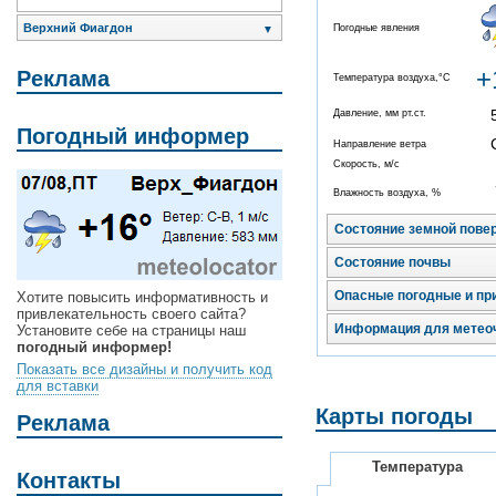
Верхний Фиагдон
Погодные явления
▼
+
Реклама
Температура воздуха,°C
Давление, мм рт.ст.
Погодный информер
Направление ветра
Скорость, м/с
Влажность воздуха, %
Состояние земной пове
Состояние почвы
Опасные погодные и пр
Хотите повысить информативность и
привлекательность своего сайта?
Информация для метео
Установите себе на страницы наш
погодный информер!
Показать все дизайны и получить код
для вставки
Карты погоды
Реклама
Температура
Контакты