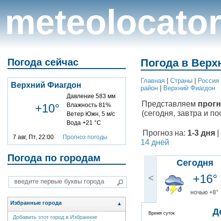
meteolocato
Погода сейчас
Погода в Верх
Главная
|
Cтраны
|
Россия
Верхний Фиагдон
район
|
Верхний Фиагдон
Давление 583 мм
Представляем
прогн
+10°
Влажность 81%
(сегодня, завтра и по
Ветер Южн, 5 м/с
Вода +21 °C
Прогноз на:
1-3 дня
|
7 авг, Пт, 22:00
Прогноз погоды
14 дней
Погода по городам
Сегодня
+16°
<
ночью +8°
Избранные города
▲
Д
Время суток
Добавить этот город в Избранное