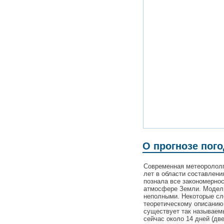
О прогнозе пого
Современная метеорололг
лет в области составлени
познала все закономерно
атмосфере Земли. Модели
неполными. Некоторые с
теоретическому описанию
существует так называемы
сейчас около 14 дней (дв