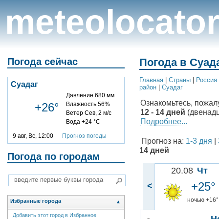
meteolocato
Погода сейчас
Погода в Суада
Главная
|
Cтраны
|
Россия
Суадаг
район
|
Суадаг
Давление 680 мм
Ознакомьтесь, пожал
+26°
Влажность 56%
12 - 14 дней
(двенадц
Ветер Сев, 2 м/с
Подробнее...
Вода +24 °C
9 авг, Вс, 12:00
Прогноз погоды
Прогноз на:
1-3 дня
|
14 дней
Погода по городам
20.08
Чт
+25°
<
ночью +16°
Избранные города
▲
Добавить этот город в Избранное