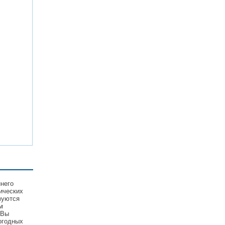
ннего
ических
зуются
м
 Вы
огодных