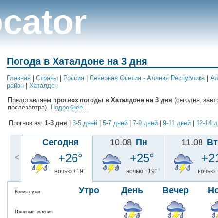
cator
Погода в Хаталдоне на 3 дня
Главная
|
Cтраны
|
Россия
|
Северная Осетия - Алания Республика
|
Ал
район
|
Хаталдон
Представляем
прогноз погоды в Хаталдоне на 3 дня
(сегодня, завт
послезавтра).
Подробнее...
Прогноз на:
1-3 дня
|
3-5 дней
|
5-7 дней
|
7-9 дней
|
9-11 дней
|
12-14 
Сегодня
10.08
Пн
11.08
Вт
+26°
+25°
+2
<
ночью +19°
ночью +19°
ночью 
Утро
День
Вечер
Н
Время суток
Погодные явления