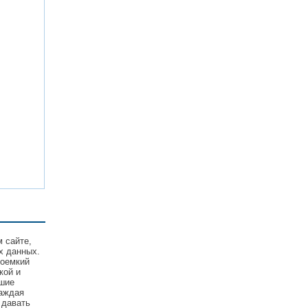
м сайте,
х данных.
соемкий
кой и
йшие
Каждая
 давать