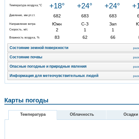
+18°
+24°
+24°
+
Температура воздуха,°C
682
683
683
Давление, мм рт.ст.
Южн
С-З
Зап
Направление ветра
2
1
1
Скорость, м/с
83
62
66
Влажность воздуха, %
Состояние земной поверхности
раз
Состояние почвы
раз
Опасные погодные и природные явления
раз
Информация для метеочувствительных людей
раз
Карты погоды
Температура
Облачность
Осадки