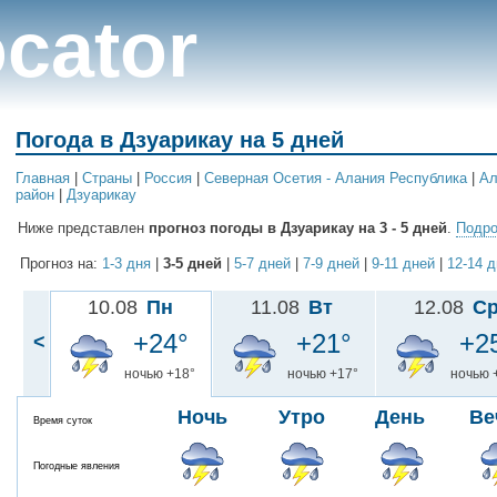
cator
Погода в Дзуарикау на 5 дней
Главная
|
Cтраны
|
Россия
|
Северная Осетия - Алания Республика
|
Ал
район
|
Дзуарикау
Ниже представлен
прогноз погоды в Дзуарикау на 3 - 5 дней
.
Подро
Прогноз на:
1-3 дня
|
3-5 дней
|
5-7 дней
|
7-9 дней
|
9-11 дней
|
12-14 
10.08
Пн
11.08
Вт
12.08
С
+24°
+21°
+2
<
ночью +18°
ночью +17°
ночью 
Ночь
Утро
День
Ве
Время суток
Погодные явления