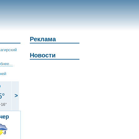
Реклама
агирский
Новости
бнее...
дней
р
5°
>
+16°
чер