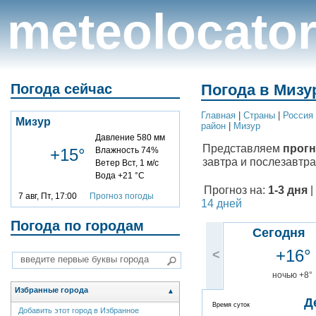
meteolocato
Погода сейчас
Погода в Мизур
Главная
|
Cтраны
|
Россия
Мизур
район
|
Мизур
Давление 580 мм
Представляем
прогн
+15°
Влажность 74%
завтра и послезавтра
Ветер Вст, 1 м/с
Вода +21 °C
Прогноз на:
1-3 дня
|
7 авг, Пт, 17:00
Прогноз погоды
14 дней
Погода по городам
Сегодня
+16°
<
ночью +8°
Избранные города
▲
Д
Время суток
Добавить этот город в Избранное