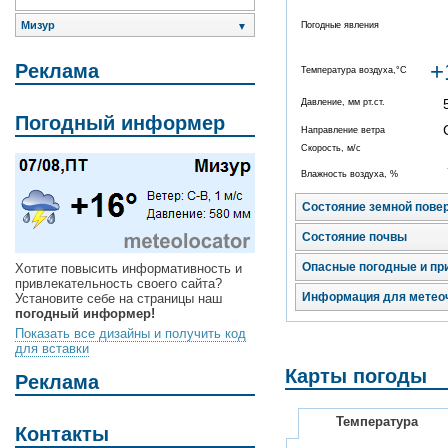
Мизур
Погодные явления
▼
+
Реклама
Температура воздуха,°C
Давление, мм рт.ст.
Погодный информер
Направление ветра
Скорость, м/с
Влажность воздуха, %
Состояние земной пове
Состояние почвы
Опасные погодные и пр
Хотите повысить информативность и
привлекательность своего сайта?
Информация для метео
Установите себе на страницы наш
погодный информер!
Показать все дизайны и получить код
для вставки
Карты погоды
Реклама
Температура
Контакты