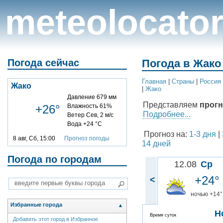
meteolocato
Погода сейчас
Погода в Жако
Главная
|
Cтраны
|
Россия
Жако
|
Жако
Давление 679 мм
Представляем
прогн
+26°
Влажность 61%
Подробнее...
Ветер Сев, 2 м/с
Вода +24 °C
Прогноз на:
1-3 дня
|
8 авг, Сб, 15:00
Прогноз погоды
14 дней
Погода по городам
12.08
Ср
+24°
<
ночью +14°
Избранные города
▲
Н
Время суток
Добавить этот город в Избранное