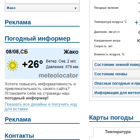
Жако
Погодные явления
▼
+
Реклама
Температура воздуха,°C
Давление, мм рт.ст.
Погодный информер
Направление ветра
Скорость, м/с
Влажность воздуха, %
Состояние земной пове
Состояние почвы
Опасные погодные и пр
Хотите повысить информативность и
привлекательность своего сайта?
Информация для метео
Установите себе на страницы наш
погодный информер!
Показать все дизайны и получить код
для вставки
Карты погоды
Реклама
Температура
Контакты