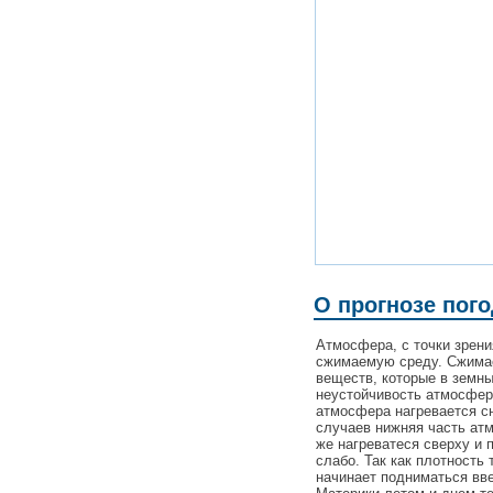
О прогнозе пог
Атмосфера, с точки зрен
сжимаемую среду. Сжимаем
веществ, которые в земн
неустойчивость атмосферы
атмосфера нагревается сн
случаев нижняя часть ат
же нагреватеся сверху и 
слабо. Так как плотность 
начинает подниматься вве