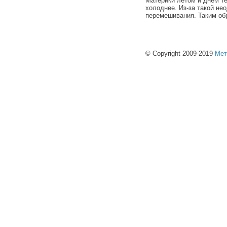
Материки летом и днем те
холоднее. Из-за такой не
перемешивания. Таким об
© Copyright 2009-2019
Мет