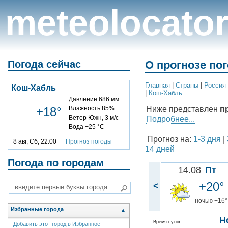
meteolocato
Погода сейчас
О прогнозе по
Главная
|
Cтраны
|
Россия
Кош-Хабль
|
Кош-Хабль
Давление 686 мм
Ниже представлен
п
+18°
Влажность 85%
Ветер Южн, 3 м/с
Подробнее...
Вода +25 °C
Прогноз на:
1-3 дня
|
8 авг, Сб, 22:00
Прогноз погоды
14 дней
Погода по городам
14.08
Пт
+20°
<
ночью +16°
Избранные города
▲
Н
Время суток
Добавить этот город в Избранное