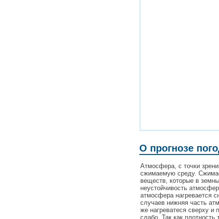
О прогнозе пог
Атмосфера, с точки зрен
сжимаемую среду. Сжимаем
веществ, которые в земн
неустойчивость атмосферы
атмосфера нагревается сн
случаев нижняя часть ат
же нагреватеся сверху и 
слабо. Так как плотность 