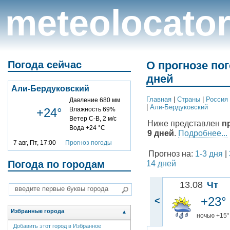
meteolocato
Погода сейчас
О прогнозе по
дней
Али-Бердуковский
Главная
|
Cтраны
|
Россия
Давление 680 мм
|
Али-Бердуковский
+24°
Влажность 69%
Ветер С-В, 2 м/с
Ниже представлен
п
Вода +24 °C
9 дней
.
Подробнее...
7 авг, Пт, 17:00
Прогноз погоды
Прогноз на:
1-3 дня
|
Погода по городам
14 дней
13.08
Чт
+23°
<
Избранные города
▲
ночью +15°
Добавить этот город в Избранное