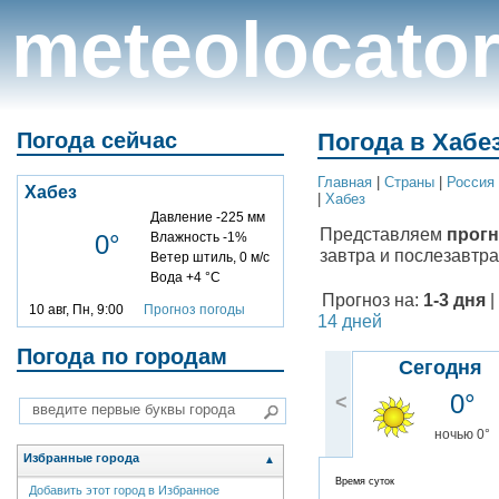
meteolocato
Погода сейчас
Погода в Хабез
Главная
|
Cтраны
|
Россия
Хабез
|
Хабез
Давление -225 мм
Представляем
прогн
0°
Влажность -1%
завтра и послезавтра
Ветер штиль, 0 м/с
Вода +4 °C
Прогноз на:
1-3 дня
|
10 авг, Пн, 9:00
Прогноз погоды
14 дней
Погода по городам
Сегодня
0°
<
ночью 0°
Избранные города
▲
Время суток
Добавить этот город в Избранное