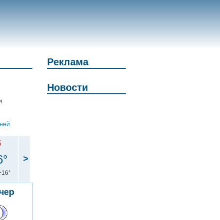
Реклама
Новости
и
дней
б
6°
>
+16°
чер