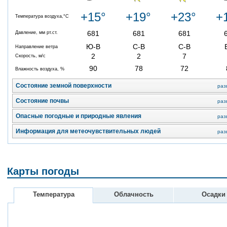
+15°
+19°
+23°
+
Температура воздуха,°C
681
681
681
Давление, мм рт.ст.
Ю-В
С-В
С-В
Направление ветра
2
2
7
Скорость, м/с
90
78
72
Влажность воздуха, %
Состояние земной поверхности
раз
Состояние почвы
раз
Опасные погодные и природные явления
раз
Информация для метеочувствительных людей
раз
Карты погоды
Температура
Облачность
Осадки