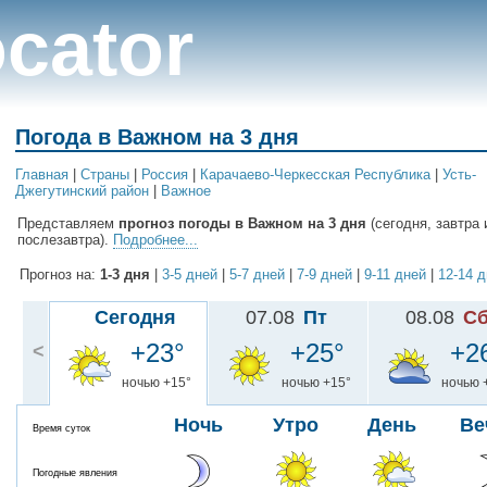
cator
Погода в Важном на 3 дня
Главная
|
Cтраны
|
Россия
|
Карачаево-Черкесская Республика
|
Усть-
Джегутинский район
|
Важное
Представляем
прогноз погоды в Важном на 3 дня
(сегодня, завтра 
послезавтра).
Подробнее...
Прогноз на:
1-3 дня
|
3-5 дней
|
5-7 дней
|
7-9 дней
|
9-11 дней
|
12-14 
Сегодня
07.08
Пт
08.08
С
+23°
+25°
+2
<
ночью +15°
ночью +15°
ночью 
Ночь
Утро
День
Ве
Время суток
Погодные явления