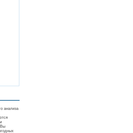
го анализа
ются
м
 Вы
огодных