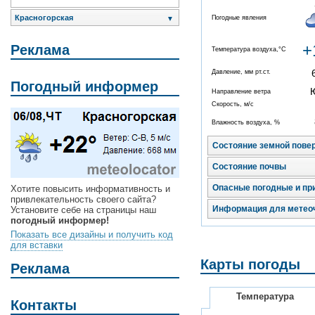
Красногорская
Погодные явления
▼
+
Реклама
Температура воздуха,°C
Давление, мм рт.ст.
Погодный информер
Направление ветра
Скорость, м/с
Влажность воздуха, %
Состояние земной пове
Состояние почвы
Опасные погодные и пр
Хотите повысить информативность и
привлекательность своего сайта?
Информация для метео
Установите себе на страницы наш
погодный информер!
Показать все дизайны и получить код
для вставки
Карты погоды
Реклама
Температура
Контакты