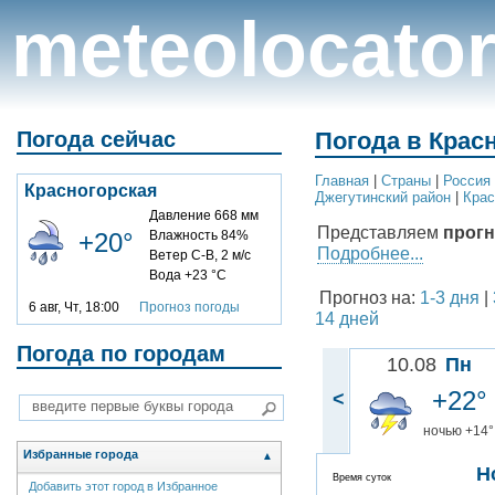
meteolocato
Погода сейчас
Погода в Крас
Главная
|
Cтраны
|
Россия
Красногорская
Джегутинский район
|
Крас
Давление 668 мм
Представляем
прогн
+20°
Влажность 84%
Подробнее...
Ветер С-В, 2 м/с
Вода +23 °C
Прогноз на:
1-3 дня
|
6 авг, Чт, 18:00
Прогноз погоды
14 дней
Погода по городам
10.08
Пн
+22°
<
ночью +14°
Избранные города
▲
Н
Время суток
Добавить этот город в Избранное