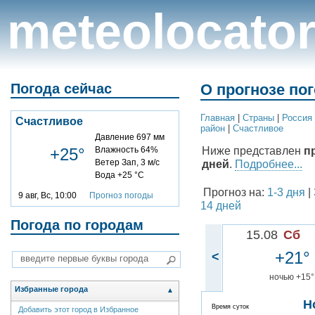
meteolocato
Погода сейчас
О прогнозе по
Главная
|
Cтраны
|
Россия
Счастливое
район
|
Счастливое
Давление 697 мм
Ниже представлен
п
+25°
Влажность 64%
Ветер Зап, 3 м/с
дней
.
Подробнее...
Вода +25 °C
Прогноз на:
1-3 дня
|
9 авг, Вс, 10:00
Прогноз погоды
14 дней
Погода по городам
15.08
Сб
+21°
<
ночью +15°
Избранные города
▲
Н
Время суток
Добавить этот город в Избранное