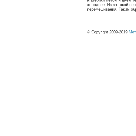
Материки летом и днем те
холоднее. Из-за такой не
перемешивания. Таким об
© Copyright 2009-2019
Мет