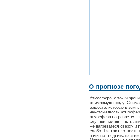
О прогнозе пог
Атмосфера, с точки зрен
сжимаемую среду. Сжимаем
веществ, которые в земн
неустойчивость атмосферы
атмосфера нагревается сн
случаев нижняя часть ат
же нагреватеся сверху и 
слабо. Так как плотность 
начинает подниматься вве