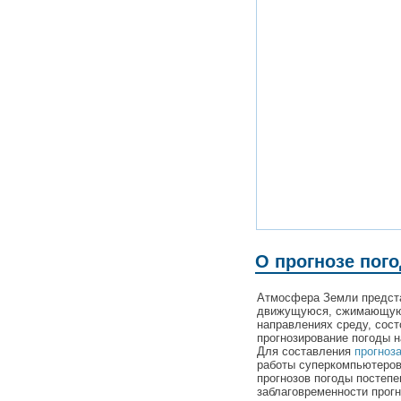
О прогнозе пого
Атмосфера Земли предста
движущуюся, сжимающую
направлениях среду, сост
прогнозирование погоды н
Для составления
прогноз
работы суперкомпьютеров 
прогнозов погоды постеп
заблаговременности прогн