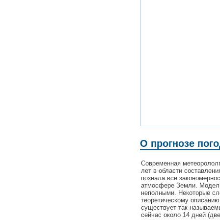
О прогнозе пого
Современная метеорололг
лет в области составлени
познала все закономерно
атмосфере Земли. Модели
неполными. Некоторые с
теоретическому описанию
существует так называемы
сейчас около 14 дней (дв