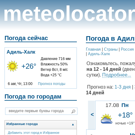
meteolocato
Погода сейчас
Погода в Адил
Главная
|
Cтраны
|
Россия
Адиль-Халк
|
Адиль-Халк
Давление 716 мм
Ознакомьтесь, пожал
+26°
Влажность 50%
на 12 - 14 дней
(двен
Ветер Вст, 8 м/с
сутки).
Подробнее...
Вода +25 °C
6 авг, Чт, 13:00
Прогноз погоды
Прогноз на:
1-3 дня
|
14 дней
Погода по городам
17.08
Пн
+18°
<
ночью +19°
Избранные города
▲
Добавить этот город в Избранное