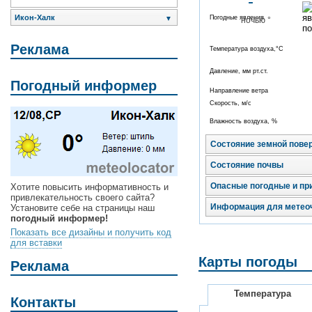
- °
Икон-Халк
Погодные явления
▼
ночью °
Реклама
Температура воздуха,°C
Давление, мм рт.ст.
Погодный информер
Направление ветра
Скорость, м/с
Влажность воздуха, %
Состояние земной пове
Состояние почвы
Опасные погодные и пр
Хотите повысить информативность и
привлекательность своего сайта?
Информация для метео
Установите себе на страницы наш
погодный информер!
Показать все дизайны и получить код
для вставки
Карты погоды
Реклама
Температура
Контакты