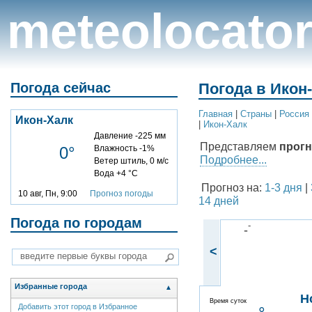
meteolocato
Погода сейчас
Погода в Икон
Главная
|
Cтраны
|
Россия
Икон-Халк
|
Икон-Халк
Давление -225 мм
Представляем
прогн
0°
Влажность -1%
Подробнее...
Ветер штиль, 0 м/с
Вода +4 °C
Прогноз на:
1-3 дня
|
10 авг, Пн, 9:00
Прогноз погоды
14 дней
Погода по городам
-
-
<
Избранные города
▲
Н
Время суток
Добавить этот город в Избранное