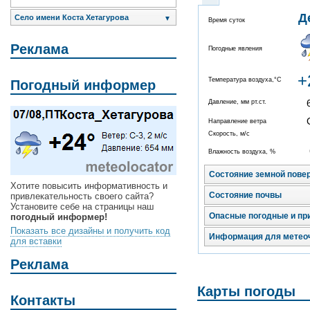
Д
Село имени Коста Хетагурова
▼
Время суток
Реклама
Погодные явления
+
Температура воздуха,°C
Погодный информер
Давление, мм рт.ст.
Направление ветра
Скорость, м/с
Влажность воздуха, %
Состояние земной пове
Хотите повысить информативность и
Состояние почвы
привлекательность своего сайта?
Установите себе на страницы наш
Опасные погодные и пр
погодный информер!
Показать все дизайны и получить код
Информация для метео
для вставки
Реклама
Карты погоды
Контакты