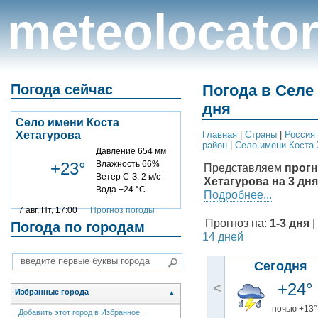
meteolocato
Погода сейчас
Погода в Селе 
дня
Село имени Коста
Хетагурова
Главная
|
Cтраны
|
Россия
район
|
Село имени Коста 
Давление 654 мм
+23°
Влажность 66%
Представляем
прогн
Ветер С-З, 2 м/с
Хетагурова на 3 дня
Вода +24 °C
Подробнее...
7 авг, Пт, 17:00
Прогноз погоды
Прогноз на:
1-3 дня
|
Погода по городам
14 дней
Сегодня
+24°
<
Избранные города
▲
ночью +13°
Добавить этот город в Избранное