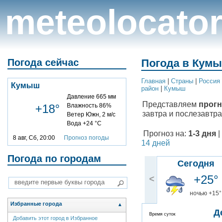
meteolocato
Погода сейчас
Погода в Кумы
Главная
|
Cтраны
|
Россия
Кумыш
район
|
Кумыш
Давление 665 мм
Представляем
прогн
+18°
Влажность 86%
завтра и послезавтра
Ветер Южн, 2 м/с
Вода +24 °C
Прогноз на:
1-3 дня
|
8 авг, Сб, 20:00
Прогноз погоды
14 дней
Погода по городам
Сегодня
+25°
<
ночью +15°
Избранные города
▲
Д
Время суток
Добавить этот город в Избранное