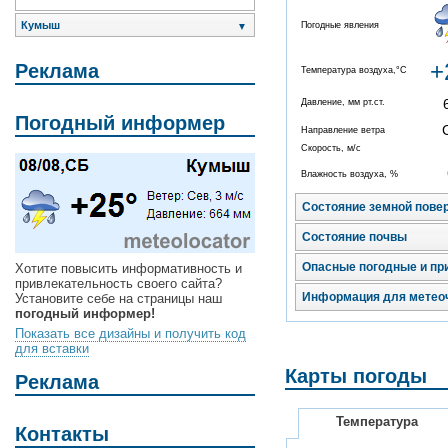
Кумыш
Погодные явления
▼
+
Реклама
Температура воздуха,°C
Давление, мм рт.ст.
Погодный информер
Направление ветра
Скорость, м/с
Влажность воздуха, %
Состояние земной пове
Состояние почвы
Опасные погодные и пр
Хотите повысить информативность и
привлекательность своего сайта?
Информация для метео
Установите себе на страницы наш
погодный информер!
Показать все дизайны и получить код
для вставки
Карты погоды
Реклама
Температура
Контакты