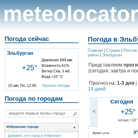
meteolocato
Погода сейчас
Погода в Эльбу
Главная
|
Cтраны
|
Россия
Эльбурган
район
|
Эльбурган
Давление 689 мм
Представляем
прогн
+25°
Влажность 61%
(сегодня, завтра и по
Ветер Сев, 3 м/с
Вода +25 °C
Прогноз на:
1-3 дня
|
10 авг, Пн, 12:00
Прогноз погоды
14 дней
Погода по городам
Сегодня
+25°
<
ночью +16°
Избранные города
▲
У
Время суток
Добавить этот город в Избранное