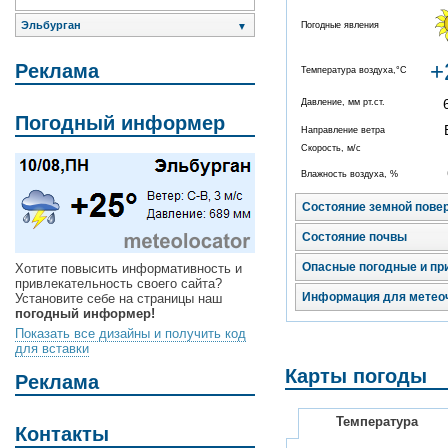
Эльбурган
Погодные явления
▼
+
Реклама
Температура воздуха,°C
Давление, мм рт.ст.
Погодный информер
Направление ветра
Скорость, м/с
Влажность воздуха, %
Состояние земной пове
Состояние почвы
Опасные погодные и пр
Хотите повысить информативность и
привлекательность своего сайта?
Информация для метео
Установите себе на страницы наш
погодный информер!
Показать все дизайны и получить код
для вставки
Карты погоды
Реклама
Температура
Контакты