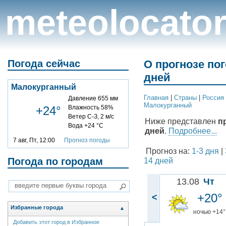
meteolocato
Погода сейчас
О прогнозе по
дней
Малокурганный
Главная
|
Cтраны
|
Россия
Давление 655 мм
Малокурганный
+24°
Влажность 58%
Ветер С-З, 2 м/с
Ниже представлен
п
Вода +24 °C
дней
.
Подробнее...
7 авг, Пт, 12:00
Прогноз погоды
Прогноз на:
1-3 дня
|
Погода по городам
14 дней
13.08
Чт
+20°
<
Избранные города
▲
ночью +14°
Добавить этот город в Избранное