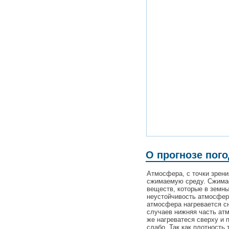
О прогнозе пог
Атмосфера, с точки зрен
сжимаемую среду. Сжимаем
веществ, которые в земн
неустойчивость атмосферы
атмосфера нагревается сн
случаев нижняя часть ат
же нагреватеся сверху и 
слабо. Так как плотность 