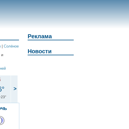
Реклама
н
|
Солёное
Новости
 и
дней
б
6°
>
+23°
очь