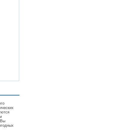
его
ических
уются
м
 Вы
огодных