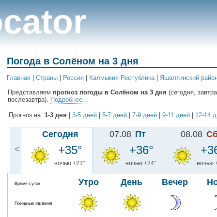
cator
Погода в Солёном на 3 дня
Главная
|
Cтраны
|
Россия
|
Калмыкия Республика
|
Яшалтинский райо
Представляем
прогноз погоды в Солёном на 3 дня
(сегодня, завтра
послезавтра).
Подробнее...
Прогноз на:
1-3 дня
|
3-5 дней
|
5-7 дней
|
7-9 дней
|
9-11 дней
|
12-14 
Сегодня
07.08
Пт
08.08
С
+35°
+36°
+3
<
ночью +23°
ночью +24°
ночью 
Утро
День
Вечер
Н
Время суток
Погодные явления