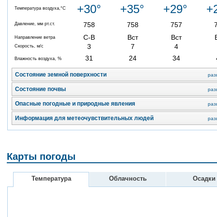
+30°
+35°
+29°
+
Температура воздуха,°C
758
758
757
Давление, мм рт.ст.
С-В
Вст
Вст
Направление ветра
3
7
4
Скорость, м/с
31
24
34
Влажность воздуха, %
Состояние земной поверхности
раз
Состояние почвы
раз
Опасные погодные и природные явления
раз
Информация для метеочувствительных людей
раз
Карты погоды
Температура
Облачность
Осадки