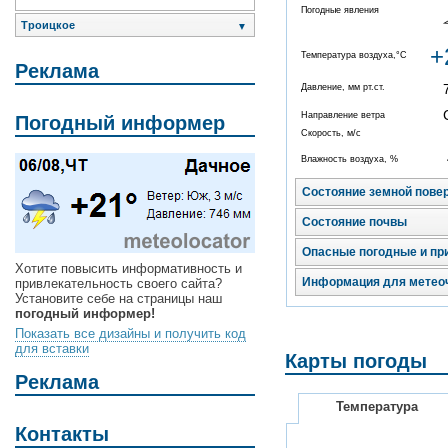
Погодные явления
Троицкое
▼
+
Температура воздуха,°C
Реклама
Давление, мм рт.ст.
Направление ветра
Погодный информер
Скорость, м/с
Влажность воздуха, %
Состояние земной пове
Состояние почвы
Опасные погодные и пр
Хотите повысить информативность и
Информация для метео
привлекательность своего сайта?
Установите себе на страницы наш
погодный информер!
Показать все дизайны и получить код
для вставки
Карты погоды
Реклама
Температура
Контакты