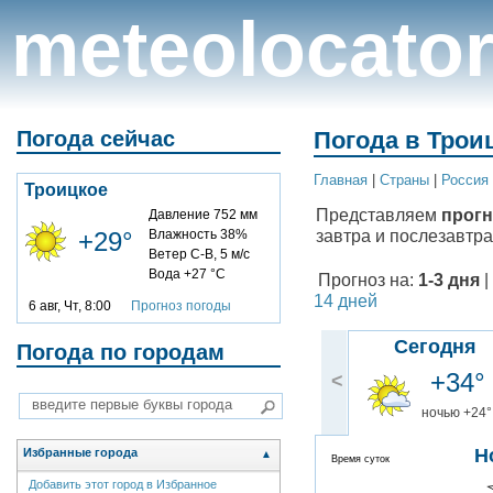
meteolocato
Погода сейчас
Погода в Трои
Главная
|
Cтраны
|
Россия
Троицкое
Представляем
прогн
Давление 752 мм
завтра и послезавтра
+29°
Влажность 38%
Ветер С-В, 5 м/с
Вода +27 °C
Прогноз на:
1-3 дня
|
14 дней
6 авг, Чт, 8:00
Прогноз погоды
Сегодня
Погода по городам
+34°
<
ночью +24°
Н
Избранные города
▲
Время суток
Добавить этот город в Избранное