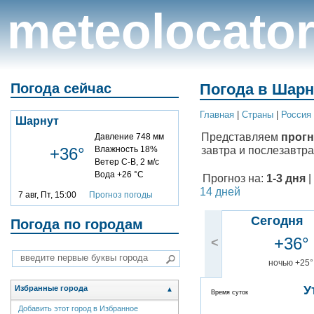
meteolocato
Погода сейчас
Погода в Шарн
Главная
|
Cтраны
|
Россия
Шарнут
Представляем
прогн
Давление 748 мм
завтра и послезавтра
+36°
Влажность 18%
Ветер С-В, 2 м/с
Вода +26 °C
Прогноз на:
1-3 дня
|
14 дней
7 авг, Пт, 15:00
Прогноз погоды
Сегодня
Погода по городам
+36°
<
ночью +25°
У
Избранные города
▲
Время суток
Добавить этот город в Избранное