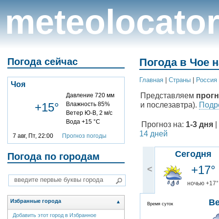
meteolocato
Погода сейчас
Погода в Чое н
Главная
|
Cтраны
|
Россия
Чоя
Представляем
прогн
Давление 720 мм
и послезавтра).
Подро
+15°
Влажность 85%
Ветер Ю-В, 2 м/с
Вода +15 °C
Прогноз на:
1-3 дня
|
14 дней
7 авг, Пт, 22:00
Прогноз погоды
Сегодня
Погода по городам
+17°
<
ночью +17°
В
Избранные города
▲
Время суток
Добавить этот город в Избранное