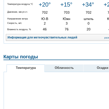
+20°
+15°
+34°
+
Температура воздуха,°C
702
703
702
Давление, мм рт.ст.
Ю-В
Южн
штиль
Направление ветра
2
3
0
Скорость, м/с
46
76
20
Влажность воздуха, %
Информация для метеочувствительных людей
раз
Карты погоды
Температура
Облачность
Осадки