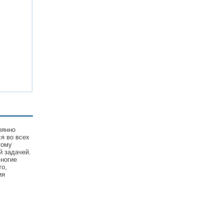
оянно
я во всех
тому
й задачей.
ногие
то,
ия