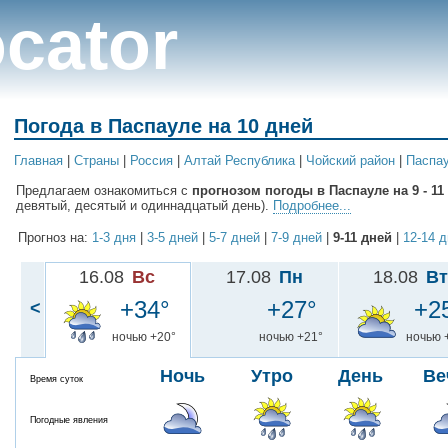
cator
Погода в Паспауле на 10 дней
Главная
|
Cтраны
|
Россия
|
Алтай Республика
|
Чойский район
|
Паспа
Предлагаем ознакомиться с
прогнозом погоды в Паспауле на 9 - 11
девятый, десятый и одиннадцатый день).
Подробнее...
Прогноз на:
1-3 дня
|
3-5 дней
|
5-7 дней
|
7-9 дней
|
9-11 дней
|
12-14 
16.08
Вс
17.08
Пн
18.08
Вт
+34°
+27°
+2
<
ночью +20°
ночью +21°
ночью 
Ночь
Утро
День
Ве
Время суток
Погодные явления