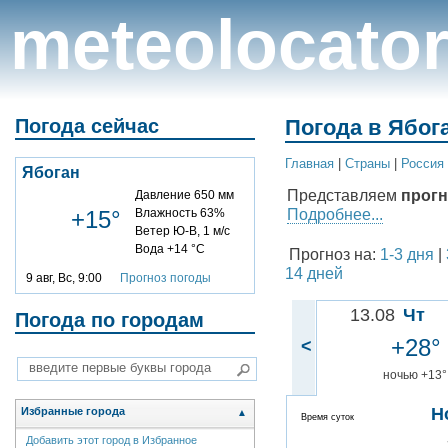
meteolocato
Погода сейчас
Погода в Ябог
Главная
|
Cтраны
|
Россия
Ябоган
Представляем
прогн
Давление 650 мм
Подробнее...
+15°
Влажность 63%
Ветер Ю-В, 1 м/с
Вода +14 °C
Прогноз на:
1-3 дня
|
14 дней
9 авг, Вс, 9:00
Прогноз погоды
13.08
Чт
Погода по городам
+28°
<
ночью +13°
Н
Избранные города
▲
Время суток
Добавить этот город в Избранное