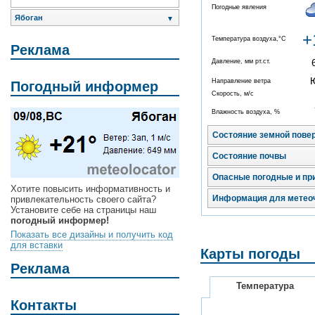
Погодные явления
Ябоган
▼
+
Температура воздуха,°C
Реклама
Давление, мм рт.ст.
Направление ветра
Погодный информер
Скорость, м/с
Влажность воздуха, %
Состояние земной пове
Состояние почвы
Опасные погодные и пр
Хотите повысить информативность и
Информация для метео
привлекательность своего сайта?
Установите себе на страницы наш
погодный информер!
Показать все дизайны и получить код
для вставки
Карты погоды
Реклама
Температура
Контакты