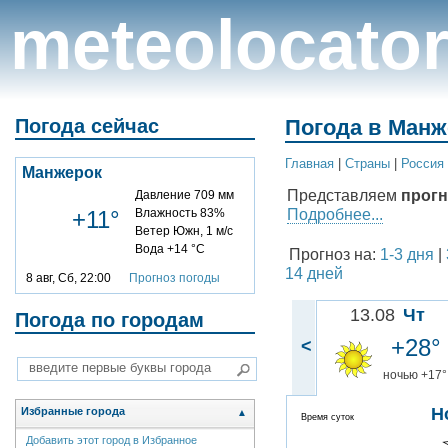
meteolocato
Погода сейчас
Погода в Манж
Главная
|
Cтраны
|
Россия
Манжерок
Представляем
прогн
Давление 709 мм
Подробнее...
+11°
Влажность 83%
Ветер Южн, 1 м/с
Вода +14 °C
Прогноз на:
1-3 дня
|
14 дней
8 авг, Сб, 22:00
Прогноз погоды
13.08
Чт
Погода по городам
+28°
<
ночью +17°
Н
Избранные города
▲
Время суток
Добавить этот город в Избранное