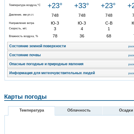
+23°
+33°
+23°
+
Температура воздуха,°C
748
748
748
Давление, мм рт.ст.
Ю-З
Ю-З
С-В
Направление ветра
3
4
1
Скорость, м/с
78
36
68
Влажность воздуха, %
Состояние земной поверхности
раз
Состояние почвы
раз
Опасные погодные и природные явления
раз
Информация для метеочувствительных людей
раз
Карты погоды
Температура
Облачность
Осадки