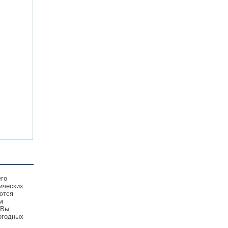
его
ических
ются
м
 Вы
огодных