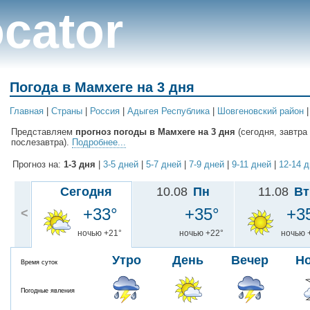
cator
Погода в Мамхеге на 3 дня
Главная
|
Cтраны
|
Россия
|
Адыгея Республика
|
Шовгеновский район
Представляем
прогноз погоды в Мамхеге на 3 дня
(сегодня, завтра
послезавтра).
Подробнее...
Прогноз на:
1-3 дня
|
3-5 дней
|
5-7 дней
|
7-9 дней
|
9-11 дней
|
12-14 
Сегодня
10.08
Пн
11.08
Вт
+33°
+35°
+3
<
ночью +21°
ночью +22°
ночью 
Утро
День
Вечер
Н
Время суток
Погодные явления