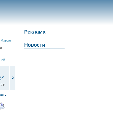
Реклама
|
Мамхег
Новости
 и
дней
5°
>
+21°
очь