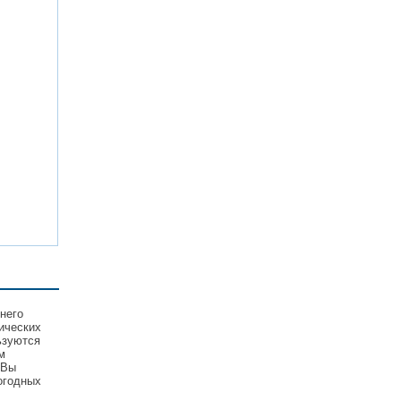
него
ических
ьзуются
м
 Вы
огодных