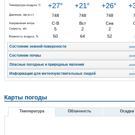
+27°
+21°
+26°
+
Температура воздуха,°C
748
748
748
Давление, мм рт.ст.
С-В
Вст
Сев
Направление ветра
5
2
2
Скорость, м/с
50
64
52
Влажность воздуха, %
Состояние земной поверхности
раз
Состояние почвы
раз
Опасные погодные и природные явления
раз
Информация для метеочувствительных людей
раз
Карты погоды
Температура
Облачность
Осадки