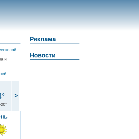
Реклама
ссоколай
Новости
ра и
дней
н
4°
>
+20°
ень