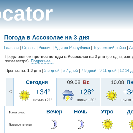
cator
Погода в Ассоколае на 3 дня
Главная
|
Cтраны
|
Россия
|
Адыгея Республика
|
Теучежский район
|
А
Представляем
прогноз погоды в Ассоколае на 3 дня
(сегодня, завт
послезавтра).
Подробнее...
Прогноз на:
1-3 дня
|
3-5 дней
|
5-7 дней
|
7-9 дней
|
9-11 дней
|
12-14 
Сегодня
09.08
Вс
10.08
П
+34°
+28°
+3
<
ночью +21°
ночью +20°
ночью 
Вечер
Ночь
Утро
Д
Время суток
Погодные явления