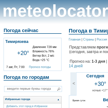
meteolocato
Погода сейчас
Погода в Тими
Главная
|
Cтраны
|
Россия
Тимирязева
Представляем
прогн
Давление 728 мм
(сегодня, завтра и по
+20°
Влажность 76%
Ветер Вст, 2 м/с
Вода +25 °C
Прогноз на:
1-3 дня
|
14 дней
7 авг, Пт, 7:00
Прогноз погоды
Сегодня
Погода по городам
+30°
<
ночью +17°
В
Избранные города
▲
Время суток
Добавить этот город в Избранное