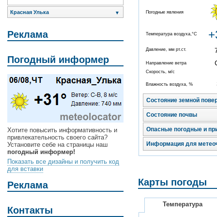
Красная Улька
Погодные явления
▼
+
Реклама
Температура воздуха,°C
Давление, мм рт.ст.
Погодный информер
Направление ветра
Скорость, м/с
Влажность воздуха, %
Состояние земной пове
Состояние почвы
Опасные погодные и пр
Хотите повысить информативность и
привлекательность своего сайта?
Информация для метео
Установите себе на страницы наш
погодный информер!
Показать все дизайны и получить код
для вставки
Карты погоды
Реклама
Температура
Контакты