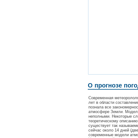
О прогнозе пого
Современная метеорололг
лет в области составлени
познала все закономерно
атмосфере Земли. Модели
неполными. Некоторые с
теоретическому описанию
существует так называемы
сейчас около 14 дней (дв
современные модели атмо