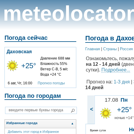
meteolocato
Погода сейчас
Погода в Дахо
Главная
|
Cтраны
|
Россия
Даховская
Ознакомьтесь, пожал
Давление 688 мм
на 12 - 14 дней
(двен
+25°
Влажность 55%
Ветер С-В, 5 м/с
сутки).
Подробнее...
Вода +24 °C
Прогноз на:
1-3 дня
|
6 авг, Чт, 16:00
Прогноз погоды
14 дней
Погода по городам
17.08
Пн
+25°
<
ночью +14°
Избранные города
▲
Н
Время суток
Добавить этот город в Избранное