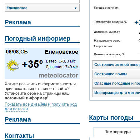
Еленовское
Погодные явления
▼
+
Реклама
Температура воздуха,°C
Давление, мм рт.ст.
Погодный информер
Направление ветра
Скорость, м/с
Влажность воздуха, %
Состояние земной пове
Состояние почвы
Опасные погодные и пр
Хотите повысить информативность и
привлекательность своего сайта?
Информация для метео
Установите себе на страницы наш
погодный информер!
Показать все дизайны и получить код
для вставки
Карты погоды
Реклама
Температура
Контакты