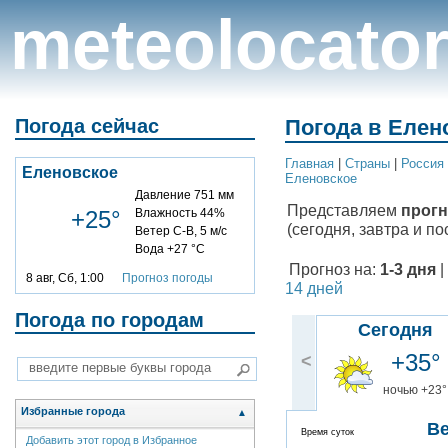
meteolocato
Погода сейчас
Погода в Елен
Главная
|
Cтраны
|
Россия
Еленовское
Еленовское
Давление 751 мм
Представляем
прогн
+25°
Влажность 44%
(сегодня, завтра и по
Ветер С-В, 5 м/с
Вода +27 °C
Прогноз на:
1-3 дня
|
8 авг, Сб, 1:00
Прогноз погоды
14 дней
Погода по городам
Сегодня
+35°
<
ночью +23°
Избранные города
▲
В
Время суток
Добавить этот город в Избранное