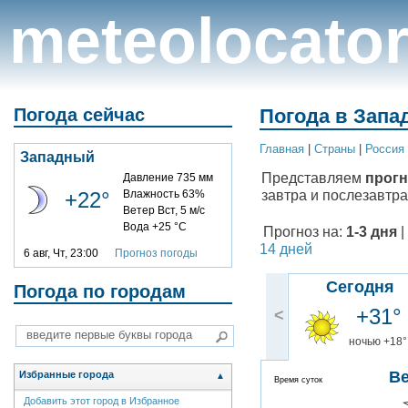
meteolocato
Погода сейчас
Погода в Запа
Главная
|
Cтраны
|
Россия
Западный
Представляем
прогн
Давление 735 мм
завтра и послезавтра
+22°
Влажность 63%
Ветер Вст, 5 м/с
Вода +25 °C
Прогноз на:
1-3 дня
|
14 дней
6 авг, Чт, 23:00
Прогноз погоды
Сегодня
Погода по городам
+31°
<
ночью +18°
В
Избранные города
▲
Время суток
Добавить этот город в Избранное