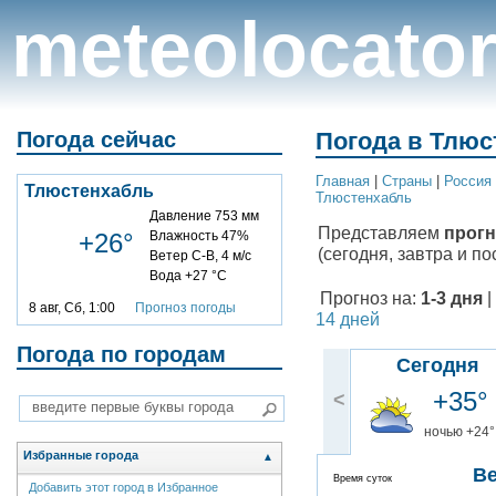
meteolocato
Погода сейчас
Погода в Тлюс
Главная
|
Cтраны
|
Россия
Тлюстенхабль
Тлюстенхабль
Давление 753 мм
Представляем
прогн
+26°
Влажность 47%
(сегодня, завтра и по
Ветер С-В, 4 м/с
Вода +27 °C
Прогноз на:
1-3 дня
|
8 авг, Сб, 1:00
Прогноз погоды
14 дней
Погода по городам
Сегодня
+35°
<
ночью +24°
Избранные города
▲
В
Время суток
Добавить этот город в Избранное