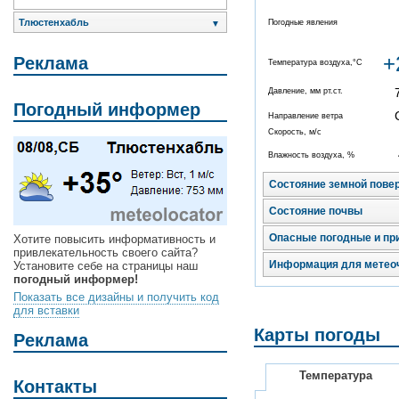
Тлюстенхабль
Погодные явления
▼
+
Реклама
Температура воздуха,°C
Давление, мм рт.ст.
Погодный информер
Направление ветра
Скорость, м/с
Влажность воздуха, %
Состояние земной пове
Состояние почвы
Опасные погодные и пр
Хотите повысить информативность и
привлекательность своего сайта?
Информация для метео
Установите себе на страницы наш
погодный информер!
Показать все дизайны и получить код
для вставки
Карты погоды
Реклама
Температура
Контакты