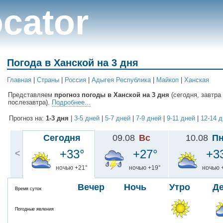
cator
Погода в Ханской на 3 дня
Главная
|
Cтраны
|
Россия
|
Адыгея Республика
|
Майкоп
|
Ханская
Представляем
прогноз погоды в Ханской на 3 дня
(сегодня, завтра
послезавтра).
Подробнее...
Прогноз на:
1-3 дня
|
3-5 дней
|
5-7 дней
|
7-9 дней
|
9-11 дней
|
12-14 
Сегодня
09.08
Вс
10.08
П
+33°
+27°
+3
<
ночью +21°
ночью +19°
ночью 
Вечер
Ночь
Утро
Д
Время суток
Погодные явления