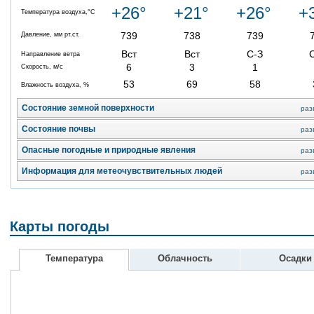
+26°
+21°
+26°
+
Температура воздуха,°C
739
738
739
Давление, мм рт.ст.
Вст
Вст
С-З
Направление ветра
6
3
1
Скорость, м/с
53
69
58
Влажность воздуха, %
Состояние земной поверхности
раз
Состояние почвы
раз
Опасные погодные и природные явления
раз
Информация для метеочувствительных людей
раз
Карты погоды
Температура
Облачность
Осадки