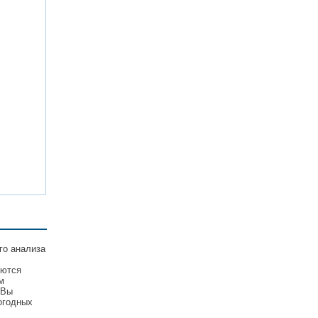
го анализа
уются
м
 Вы
огодных