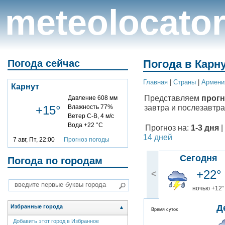
meteolocato
Погода сейчас
Погода в Карну
Главная
|
Cтраны
|
Армени
Карнут
Представляем
прогн
Давление 608 мм
завтра и послезавтра
+15°
Влажность 77%
Ветер С-В, 4 м/с
Вода +22 °C
Прогноз на:
1-3 дня
|
14 дней
7 авг, Пт, 22:00
Прогноз погоды
Сегодня
Погода по городам
+22°
<
ночью +12°
Д
Избранные города
▲
Время суток
Добавить этот город в Избранное