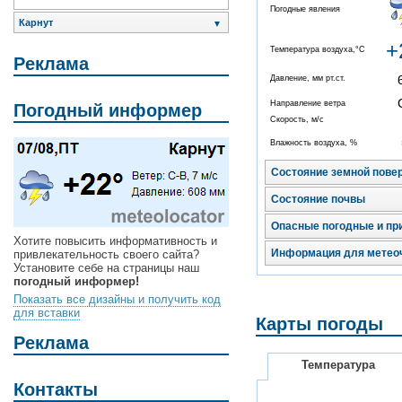
Погодные явления
Карнут
▼
+
Температура воздуха,°C
Реклама
Давление, мм рт.ст.
Направление ветра
Погодный информер
Скорость, м/с
Влажность воздуха, %
Состояние земной пове
Состояние почвы
Опасные погодные и пр
Хотите повысить информативность и
Информация для метео
привлекательность своего сайта?
Установите себе на страницы наш
погодный информер!
Показать все дизайны и получить код
для вставки
Карты погоды
Реклама
Температура
Контакты