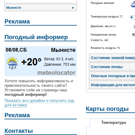
Погодные явления
Мынисте
▼
+
Температура воздуха,°C
Реклама
Давление, мм рт.ст.
Направление ветра
Погодный информер
Скорость, м/с
Влажность воздуха, %
Состояние земной пове
Состояние почвы
Опасные погодные и пр
Хотите повысить информативность и
Информация для метео
привлекательность своего сайта?
Установите себе на страницы наш
погодный информер!
Показать все дизайны и получить код
для вставки
Карты погоды
Реклама
Температура
Контакты