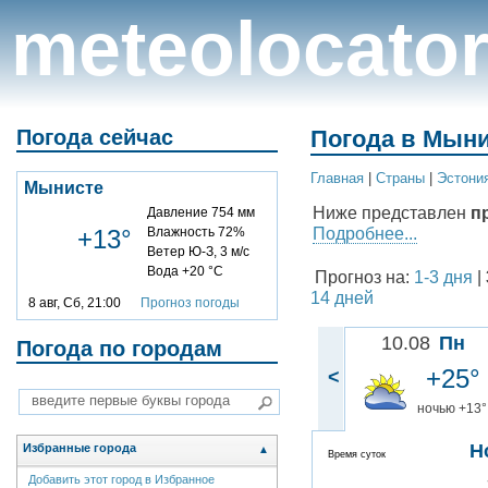
meteolocato
Погода сейчас
Погода в Мыни
Главная
|
Cтраны
|
Эстони
Мынисте
Ниже представлен
п
Давление 754 мм
Подробнее...
+13°
Влажность 72%
Ветер Ю-З, 3 м/с
Вода +20 °C
Прогноз на:
1-3 дня
|
14 дней
8 авг, Сб, 21:00
Прогноз погоды
10.08
Пн
Погода по городам
+25°
<
ночью +13°
Н
Избранные города
▲
Время суток
Добавить этот город в Избранное