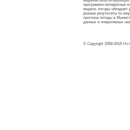
выдачей результирующих 
программно-аппаратные к
модель погоды обладает 
разные результаты по ме
прогноза погоды в Мынис
данных и оперативных на
© Copyright 2009-2019
Мет