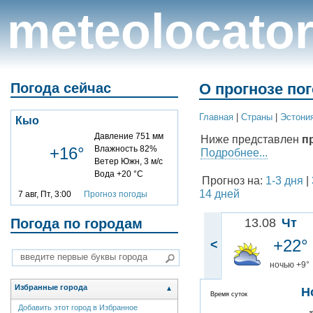
meteolocato
Погода сейчас
О прогнозе по
Главная
|
Cтраны
|
Эстони
Кыо
Давление 751 мм
Ниже представлен
п
+16°
Влажность 82%
Подробнее...
Ветер Южн, 3 м/с
Вода +20 °C
Прогноз на:
1-3 дня
|
14 дней
7 авг, Пт, 3:00
Прогноз погоды
Погода по городам
13.08
Чт
+22°
<
ночью +9°
Избранные города
▲
Н
Время суток
Добавить этот город в Избранное