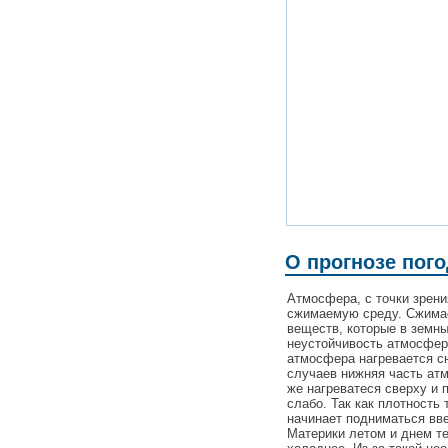
О прогнозе пог
Атмосфера, с точки зрен
сжимаемую среду. Сжимаем
веществ, которые в земн
неустойчивость атмосферы
атмосфера нагревается сн
случаев нижняя часть ат
же нагреватеся сверху и 
слабо. Так как плотность 
начинает подниматься вве
Материки летом и днем те