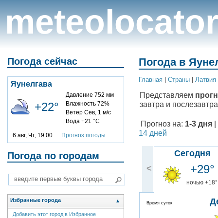
meteolocato
Погода сейчас
Погода в Яунел
Главная
|
Cтраны
|
Латвия
Яунелгава
Представляем
прогн
Давление 752 мм
завтра и послезавтра
+22°
Влажность 72%
Ветер Сев, 1 м/с
Вода +21 °C
Прогноз на:
1-3 дня
|
14 дней
6 авг, Чт, 19:00
Прогноз погоды
Сегодня
Погода по городам
+29°
<
ночью +18°
Д
Избранные города
▲
Время суток
Добавить этот город в Избранное