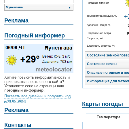
Погодные явления
Яунелгава
▼
+
Температура воздуха,°C
Реклама
Давление, мм рт.ст.
Направление ветра
Погодный информер
Скорость, м/с
Влажность воздуха, %
Состояние земной пове
Состояние почвы
Опасные погодные и пр
Хотите повысить информативность и
Информация для метео
привлекательность своего сайта?
Установите себе на страницы наш
погодный информер!
Показать все дизайны и получить код
для вставки
Карты погоды
Реклама
Температура
Контакты