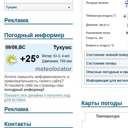
Погодные явления
Тукумс
▼
+
Температура воздуха,°C
Реклама
Давление, мм рт.ст.
Направление ветра
Погодный информер
Скорость, м/с
Влажность воздуха, %
Состояние земной пове
Состояние почвы
Опасные погодные и пр
Хотите повысить информативность и
Информация для метео
привлекательность своего сайта?
Установите себе на страницы наш
погодный информер!
Показать все дизайны и получить код
для вставки
Карты погоды
Реклама
Температура
Контакты