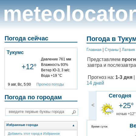
meteolocato
Погода сейчас
Погода в Тукум
Главная
|
Cтраны
|
Латвия
Тукумс
Представляем
прогн
Давление 761 мм
завтра и послезавтра
+12°
Влажность 93%
Ветер Ю-З, 3 м/с
Вода +19 °C
Прогноз на:
1-3 дня
|
14 дней
9 авг, Вс, 5:00
Прогноз погоды
Сегодня
Погода по городам
+25°
<
ночью +12°
В
Избранные города
▲
Время суток
Добавить этот город в Избранное