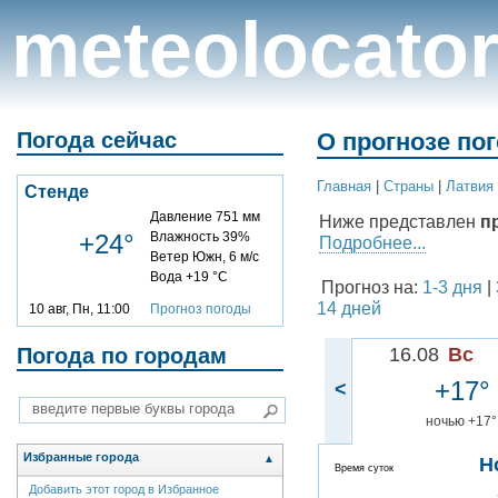
meteolocato
Погода сейчас
О прогнозе пог
Главная
|
Cтраны
|
Латвия
Стенде
Давление 751 мм
Ниже представлен
п
+24°
Влажность 39%
Подробнее...
Ветер Южн, 6 м/с
Вода +19 °C
Прогноз на:
1-3 дня
|
14 дней
10 авг, Пн, 11:00
Прогноз погоды
Погода по городам
16.08
Вс
+17°
<
ночью +17°
Избранные города
▲
Н
Время суток
Добавить этот город в Избранное