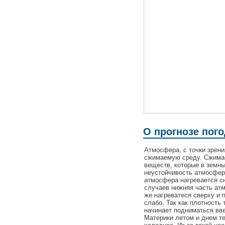
О прогнозе пог
Атмосфера, с точки зрен
сжимаемую среду. Сжимаем
веществ, которые в земн
неустойчивость атмосферы
атмосфера нагревается сн
случаев нижняя часть ат
же нагреватеся сверху и 
слабо. Так как плотность 
начинает подниматься вве
Материки летом и днем те