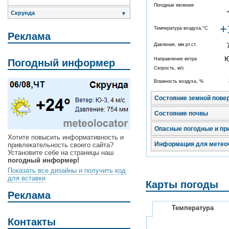
Погодные явления
Скрунда
▼
+
Температура воздуха,°C
Реклама
Давление, мм рт.ст.
Направление ветра
Погодный информер
Скорость, м/с
Влажность воздуха, %
Состояние земной пове
Состояние почвы
Опасные погодные и пр
Хотите повысить информативность и
Информация для метео
привлекательность своего сайта?
Установите себе на страницы наш
погодный информер!
Показать все дизайны и получить код
для вставки
Карты погоды
Реклама
Температура
Контакты