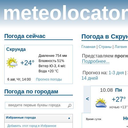
meteolocato
Погода сейчас
Погода в Скру
Главная
|
Cтраны
|
Латвия
Скрунда
Представляем
прогн
Давление 754 мм
Подробнее...
+24°
Влажность 51%
Ветер Ю-З, 4 м/с
Вода +20 °C
Прогноз на:
1-3 дня
|
14 дней
6 авг, Чт, 14:00
Прогноз погоды
10.08
Пн
Погода по городам
+27°
<
ночью +13°
Н
Избранные города
▲
Время суток
Добавить этот город в Избранное