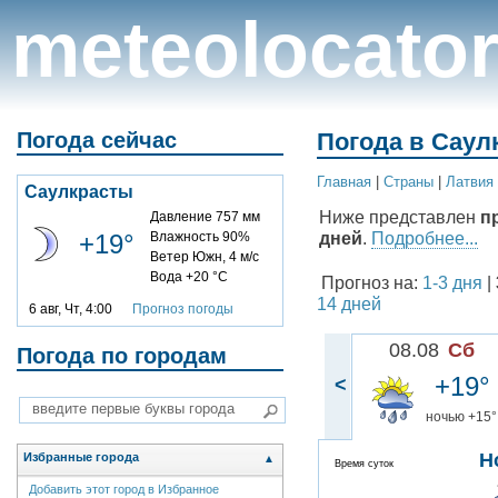
meteolocato
Погода сейчас
Погода в Саулк
Главная
|
Cтраны
|
Латвия
Саулкрасты
Ниже представлен
п
Давление 757 мм
дней
.
Подробнее...
+19°
Влажность 90%
Ветер Южн, 4 м/с
Вода +20 °C
Прогноз на:
1-3 дня
|
14 дней
6 авг, Чт, 4:00
Прогноз погоды
08.08
Сб
Погода по городам
+19°
<
ночью +15°
Н
Избранные города
▲
Время суток
Добавить этот город в Избранное