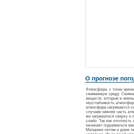
О прогнозе пог
Атмосфера, с точки зрен
сжимаемую среду. Сжимаем
веществ, которые в земн
неустойчивость атмосферы
атмосфера нагревается сн
случаев нижняя часть ат
же нагреватеся сверху и 
слабо. Так как плотность 
начинает подниматься вве
Материки летом и днем те