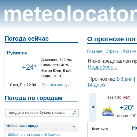
meteolocato
Погода сейчас
О прогнозе по
Главная
|
Cтраны
|
Латвия
Руйиена
Давление 752 мм
Ниже представлен
п
+24°
Влажность 40%
Подробнее...
Ветер Южн, 6 м/с
Вода +20 °C
Прогноз на:
1-3 дня
|
14 дней
10 авг, Пн, 12:00
Прогноз погоды
Погода по городам
16.08
Вс
+20°
<
ночью +19°
Избранные города
▲
Н
Время суток
Добавить этот город в Избранное