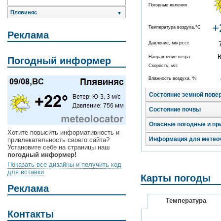
Погодные явления
Плявиняс
▼
+
Температура воздуха,°C
Реклама
Давление, мм рт.ст.
Направление ветра
Погодный информер
Скорость, м/с
Влажность воздуха, %
Состояние земной пове
Состояние почвы
Опасные погодные и пр
Хотите повысить информативность и
Информация для метео
привлекательность своего сайта?
Установите себе на страницы наш
погодный информер!
Показать все дизайны и получить код
для вставки
Карты погоды
Реклама
Температура
Контакты