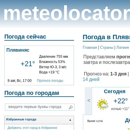
meteolocato
Погода сейчас
Погода в Пляв
Главная
|
Cтраны
|
Латвия
Плявиняс
Представляем
прогн
Давление 755 мм
завтра и послезавтра
+21°
Влажность 53%
Ветер Ю-З, 3 м/с
Вода +19 °C
Прогноз на:
1-3 дня
|
14 дней
9 авг, Вс, 17:00
Прогноз погоды
Сегодня
Погода по городам
+22°
<
ночью +11°
Д
Избранные города
▲
Время суток
Добавить этот город в Избранное