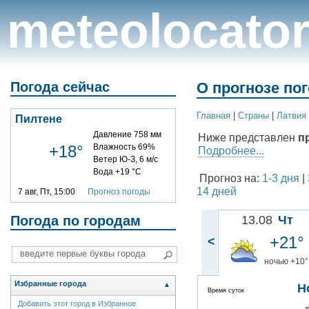
meteolocato
Погода сейчас
О прогнозе по
Главная
|
Cтраны
|
Латвия
Пилтене
Давление 758 мм
Ниже представлен
п
+18°
Влажность 69%
Подробнее...
Ветер Ю-З, 6 м/с
Вода +19 °C
Прогноз на:
1-3 дня
|
14 дней
7 авг, Пт, 15:00
Прогноз погоды
Погода по городам
13.08
Чт
+21°
<
ночью +10°
Избранные города
▲
Н
Время суток
Добавить этот город в Избранное