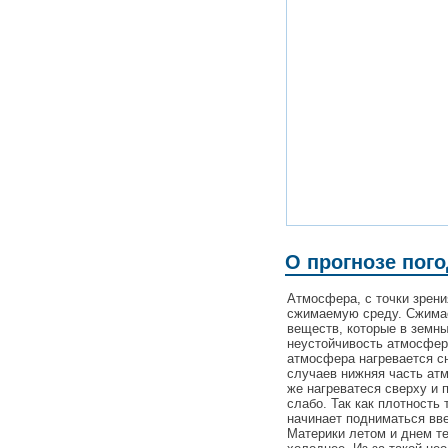
О прогнозе пог
Атмосфера, с точки зрен
сжимаемую среду. Сжимаем
веществ, которые в земн
неустойчивость атмосферы
атмосфера нагревается сн
случаев нижняя часть ат
же нагреватеся сверху и 
слабо. Так как плотность 
начинает подниматься вве
Материки летом и днем те